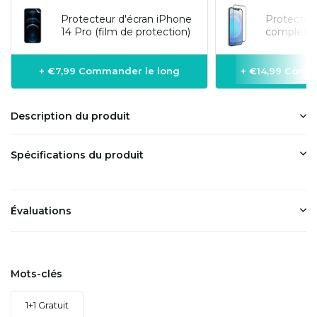
Protecteur d'écran iPhone
Protecteur
14 Pro (film de protection)
complet 3
+ €7,99 Commander le long
+ €14,99 Comm
Description du produit
Spécifications du produit
Évaluations
Mots-clés
1+1 Gratuit