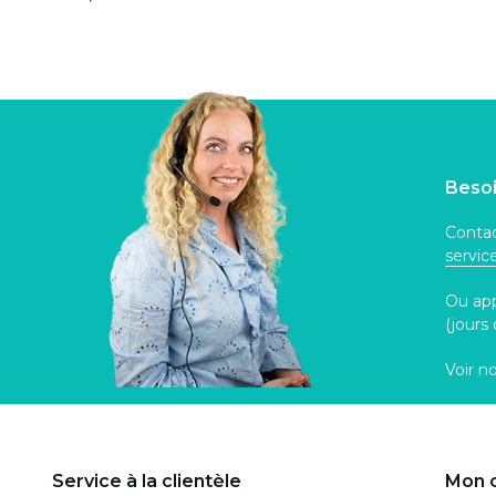
Besoi
Contac
servi
Ou ap
(jours
Voir n
Service à la clientèle
Mon 