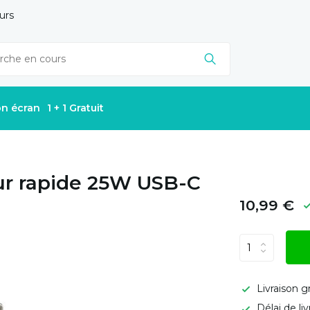
urs
on écran
1 + 1 Gratuit
ur rapide 25W USB-C
10,99 €
Livraison g
Délai de li