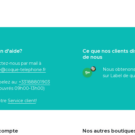
n d'aide?
Ce que nos clients d
de nous
tez-nous par mail à
Nous obtenon
ce@coque
-telephone.fr
9+
sur Label de qu
pelez au:
+33188801903
 ouvrés 09h00-13h00)
otre
Service client
!
compte
Nos autres boutique