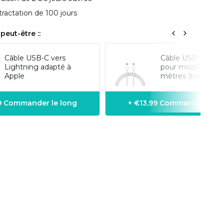
tractation de 100 jours
peut-être ::
Câble USB-C vers
Câble USB-C vers
Lightning adapté à
pour modèles iPh
Apple
mètres (blanc)
9 Commander le long
+ €13,99 Commander le l