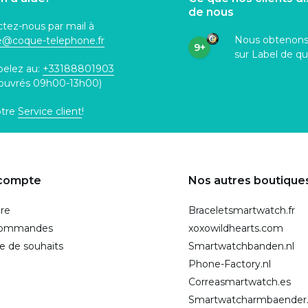
de nous
tez-nous par mail à
Nous obtenon
ce@coque
-telephone.fr
9+
sur Label de qu
pelez au:
+33188801903
 ouvrés 09h00-13h00)
otre
Service client
!
compte
Nos autres boutique
ire
Braceletsmartwatch.fr
commandes
xoxowildhearts.com
te de souhaits
Smartwatchbanden.nl
Phone-Factory.nl
Correasmartwatch.es
Smartwatcharmbaender