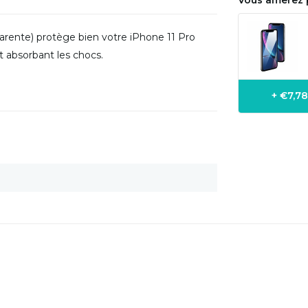
Vous amerez p
arente) protège bien votre iPhone 11 Pro
et absorbant les chocs.
+ €7,7