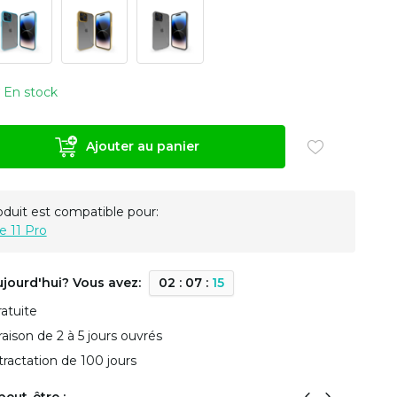
En stock
Ajouter au panier
oduit est compatible pour:
e 11 Pro
ujourd'hui? Vous avez:
0
2
:
0
7
:
1
4
ratuite
vraison de 2 à 5 jours ouvrés
tractation de 100 jours