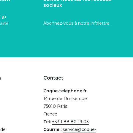
sociaux
s
9+
Abonnez-vous à notre infolettre
alité
s
Contact
Coque-telephone.fr
14 rue de Dunkerque
75010 Paris
France
Tel:
+33 1 88 80 19 03
.de
Courriel:
service@coque-