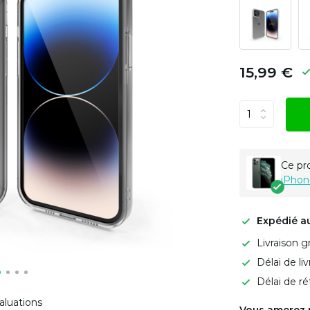
15,99 €
Ce pr
iPhon
Expédié a
Livraison g
Délai de li
Délai de ré
aluations