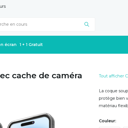
urs
on écran
1 + 1 Gratuit
vec cache de caméra
Tout afficher
La coque soupl
protège bien v
matériau flexi
Couleur: