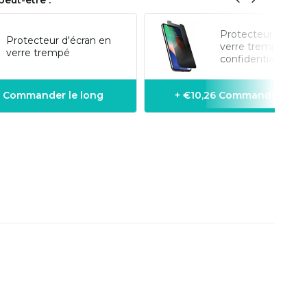
eut-être :
Protecteur d'écra
Protecteur d'écran en
verre trempé de
verre trempé
confidentialité
8 Commander le long
+ €10,26 Commander le l