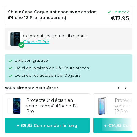
ShieldCase Coque antichoc avec cordon
En stock
iPhone 12 Pro (transparent)
€17,95
Ce produit est compatible pour:
iPhone 12 Pro
Livraison gratuite
Délai de livraison de 2 à 5 jours ouvrés
Délai de rétractation de 100 jours
Vous aimerez peut-être :
Protecteur d'écran en
Protecteur
verre trempé iPhone 12
verre tre
Pro
12 Pro
+ €9,95 Commander le long
+ €14,95 Comm