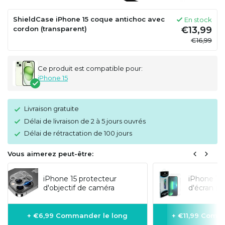
ShieldCase iPhone 15 coque antichoc avec
En stock
cordon (transparent)
€13,99
€16,99
Ce produit est compatible pour:
iPhone 15
Livraison gratuite
Délai de livraison de 2 à 5 jours ouvrés
Délai de rétractation de 100 jours
Vous aimerez peut-être:
iPhone 15 protecteur
iPhone 15 
d'objectif de caméra
d'écran (v
+ €6,99 Commander le long
+ €11,99 Comm