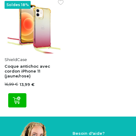
Soldes 18%
ShieldCase
Coque antichoc avec
cordon iPhone 11
(jaune/rose)
16,99 €
13,99 €
Besoin d'aide?