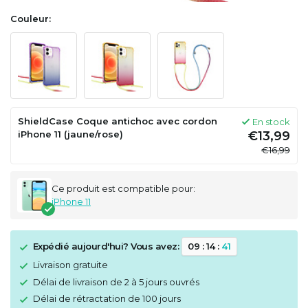
Couleur:
ShieldCase Coque antichoc avec cordon
En stock
iPhone 11 (jaune/rose)
€13,99
€16,99
Ce produit est compatible pour:
iPhone 11
Expédié aujourd'hui? Vous avez:
0
9
:
1
4
:
4
1
Livraison gratuite
Délai de livraison de 2 à 5 jours ouvrés
Délai de rétractation de 100 jours