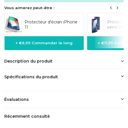
Vous aimerez peut-être :
Protecteur d'écran iPhone
Protecteur
11
verre tre
+ €6,99 Commander le long
+ €11,99 Comm
Description du produit
Spécifications du produit
Évaluations
Récemment consulté