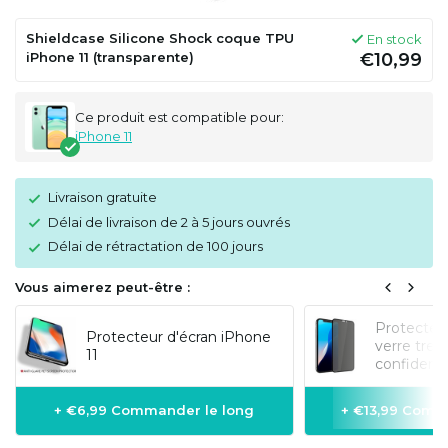
Shieldcase Silicone Shock coque TPU
En stock
iPhone 11 (transparente)
€10,99
Ce produit est compatible pour:
iPhone 11
Livraison gratuite
Délai de livraison de 2 à 5 jours ouvrés
Délai de rétractation de 100 jours
Vous aimerez peut-être :
Protecteur
Protecteur d'écran iPhone
verre tre
11
confidenti
+ €6,99 Commander le long
+ €13,99 Comm