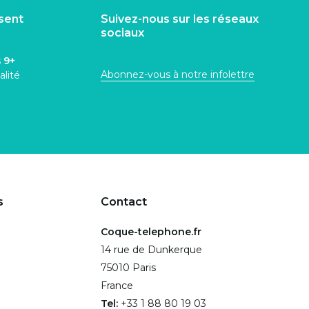
isent
Suivez-nous sur les réseaux
sociaux
s
9+
Abonnez-vous à notre infolettre
alité
s
Contact
Coque-telephone.fr
14 rue de Dunkerque
75010 Paris
France
Tel:
+33 1 88 80 19 03