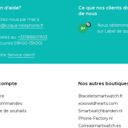
n d'aide?
Ce que nos clients d
de nous
tez-nous par mail à
Nous obtenon
ce@coque
-telephone.fr
9+
sur Label de qu
pelez au:
+33188801903
 ouvrés 09h00-13h00)
otre
Service client
!
compte
Nos autres boutique
ire
Braceletsmartwatch.fr
commandes
xoxowildhearts.com
te de souhaits
Smartwatchbanden.nl
Phone-Factory.nl
Correasmartwatch.es