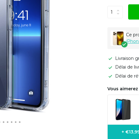
Ce pr
iPhon
Livraison g
Délai de li
Délai de ré
Vous aimerez 
+ €13,