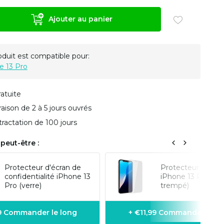
Ajouter au panier
oduit est compatible pour:
e 13 Pro
ratuite
vraison de 2 à 5 jours ouvrés
tractation de 100 jours
peut-être :
Protecteur d'écran de
Protecteur d'écra
confidentialité iPhone 13
iPhone 13 Pro (ve
Pro (verre)
trempé)
99 Commander le long
+ €11,99 Commander le l