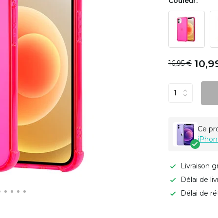
Couleur:
10,9
16,95 €
Ce pr
iPhon
Livraison g
Délai de li
Délai de ré