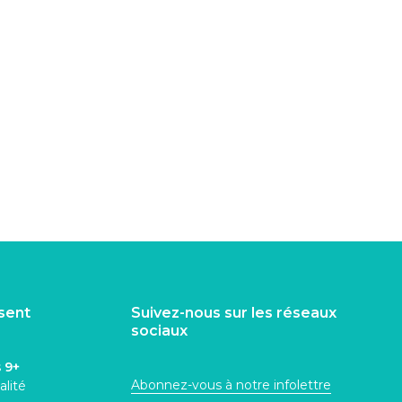
isent
Suivez-nous sur les réseaux
sociaux
s
9+
Abonnez-vous à notre infolettre
alité