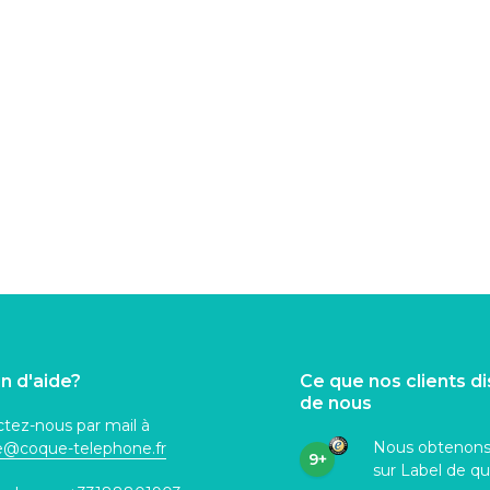
n d'aide?
Ce que nos clients d
de nous
tez-nous par mail à
Nous obtenon
ce@coque
-telephone.fr
9+
sur Label de qu