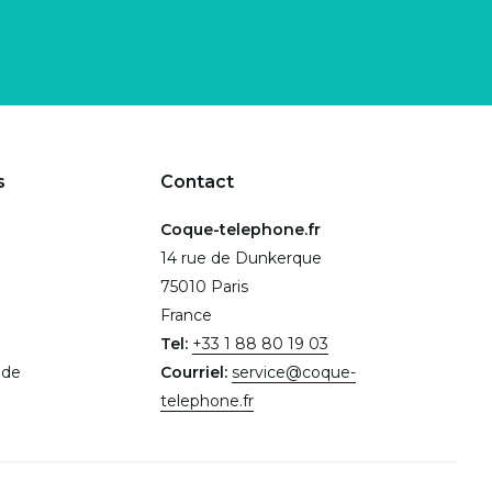
s
Contact
Coque-telephone.fr
14 rue de Dunkerque
75010 Paris
France
Tel:
+33 1 88 80 19 03
.de
Courriel:
service@coque-
telephone.fr