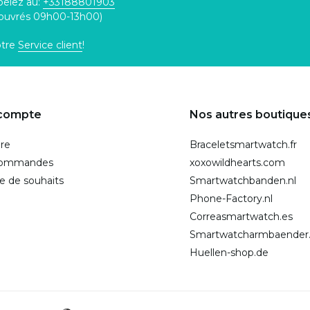
pelez au:
+33188801903
 ouvrés 09h00-13h00)
otre
Service client
!
compte
Nos autres boutique
ire
Braceletsmartwatch.fr
commandes
xoxowildhearts.com
te de souhaits
Smartwatchbanden.nl
Phone-Factory.nl
Correasmartwatch.es
Smartwatcharmbaender
Huellen-shop.de