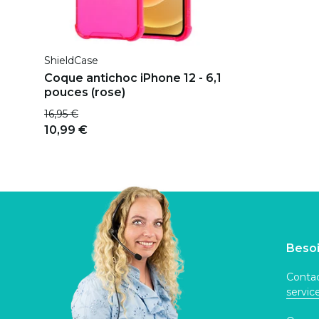
ShieldCase
Coque antichoc iPhone 12 - 6,1
pouces (rose)
16,95 €
10,99 €
Besoi
Contac
servi