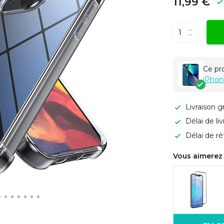
11,99 €
Ce pr
iPhon
Livraison g
Délai de li
Délai de ré
Vous aimerez 