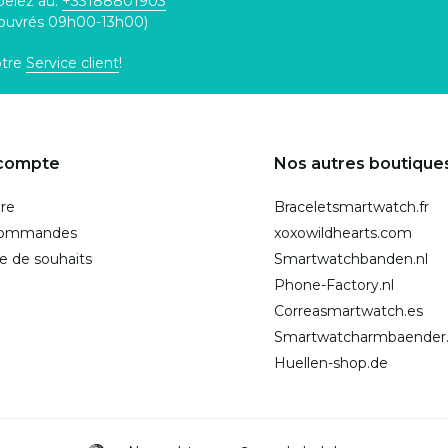
pelez au:
+33188801903
 ouvrés 09h00-13h00)
otre
Service client
!
compte
Nos autres boutique
ire
Braceletsmartwatch.fr
commandes
xoxowildhearts.com
te de souhaits
Smartwatchbanden.nl
Phone-Factory.nl
Correasmartwatch.es
Smartwatcharmbaender
Huellen-shop.de