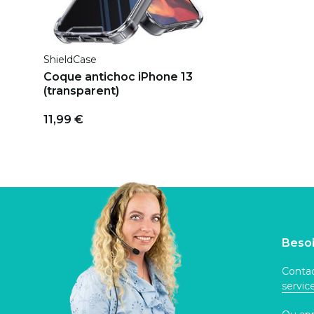
ShieldCase
Coque antichoc iPhone 13
(transparent)
11,99 €
Besoi
Contac
servi