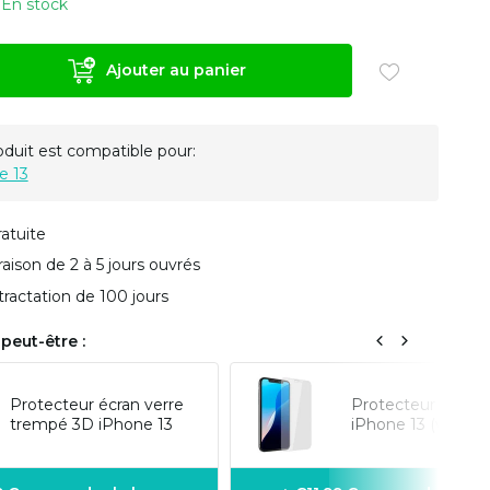
En stock
Ajouter au panier
oduit est compatible pour:
e 13
ratuite
vraison de 2 à 5 jours ouvrés
tractation de 100 jours
peut-être :
Protecteur écran verre
Protecteur d'écra
trempé 3D iPhone 13
iPhone 13 (verre 