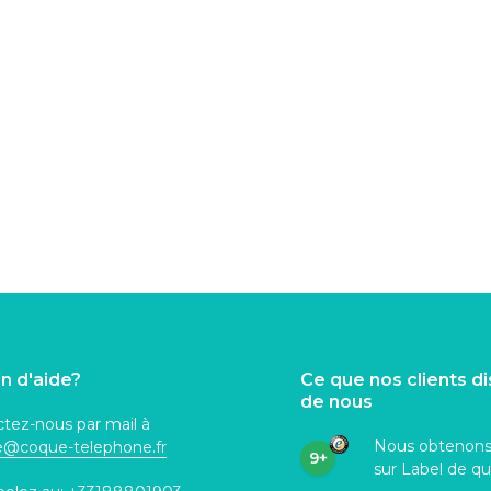
n d'aide?
Ce que nos clients d
de nous
tez-nous par mail à
Nous obtenon
ce@coque
-telephone.fr
9+
sur Label de qu