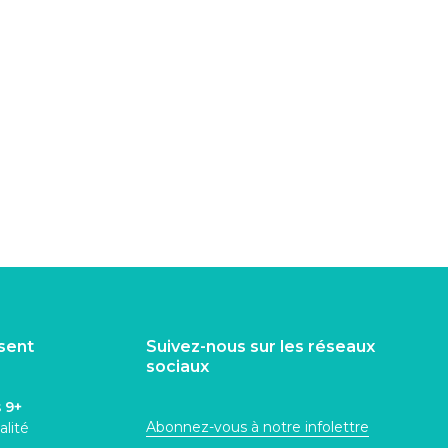
isent
Suivez-nous sur les réseaux
sociaux
s
9+
Abonnez-vous à notre infolettre
alité