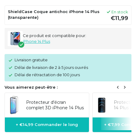
ShieldCase Coque antichoc iPhone 14 Plus
En stock
(transparente)
€11,99
Ce produit est compatible pour:
iPhone 14 Plus
Livraison gratuite
Délai de livraison de 2 à 5 jours ouvrés
Délai de rétractation de 100 jours
Vous aimerez peut-être :
Protecteur d'écran
Protecteu
complet 3D iPhone 14 Plus
14 Plus (f
+ €14,99 Commander le long
+ €7,99 Comma