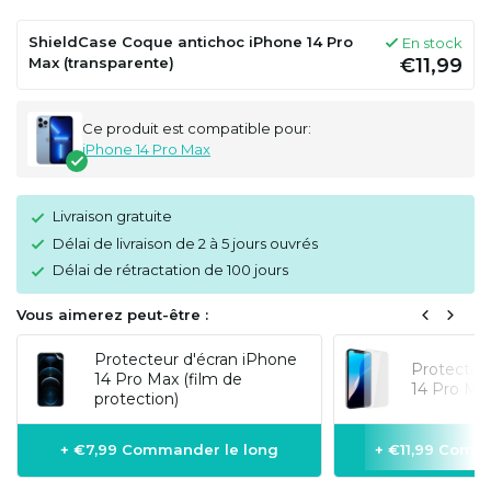
ShieldCase Coque antichoc iPhone 14 Pro
En stock
Max (transparente)
€11,99
Ce produit est compatible pour:
iPhone 14 Pro Max
Livraison gratuite
Délai de livraison de 2 à 5 jours ouvrés
Délai de rétractation de 100 jours
Vous aimerez peut-être :
Protecteur d'écran iPhone
Protecteu
14 Pro Max (film de
14 Pro Max
protection)
+ €7,99 Commander le long
+ €11,99 Comm