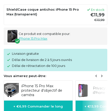
ShieldCase coque antichoc iPhone 15 Pro
En stock
Max (transparent)
€11,99
€13,99
Ce produit est compatible pour:
iPhone 15 Pro Max
Livraison gratuite
Délai de livraison de 2 à 5 jours ouvrés
Délai de rétractation de 100 jours
Vous aimerez peut-être:
iPhone 15 Pro Max
Privacy pr
protecteur d'objectif de
iPhone 15 
caméra
+ €6,99 Commander le long
+ €13,99 Comm