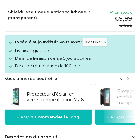
ShieldCase Coque antichoc iPhone 8
En stock
(transparent)
€9,99
€16,95
Expédié aujourd'hui? Vous avez:
0
2
:
0
6
:
2
5
Livraison gratuite
Délai de livraison de 2 à 5 jours ouvrés
Délai de rétractation de 100 jours
Vous aimerez peut-être :
Protecteur
Protecteur d'écran en
confidenti
verre trempé iPhone 7 / 8
trempé iP
+ €9,99 Commander le long
+ €13,95 Comm
Description du produit