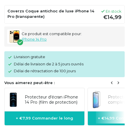
Coverzs Coque antichoc de luxe iPhone 14
En stock
Pro (transparente)
€14,99
Ce produit est compatible pour:
iPhone 14 Pro
Livraison gratuite
Délai de livraison de 2 à 5 jours ouvrés
Délai de rétractation de 100 jours
Vous aimerez peut-être :
Protecteur d'écran iPhone
Protecteur
14 Pro (film de protection)
complet 3
+ €7,99 Commander le long
+ €14,99 Comm