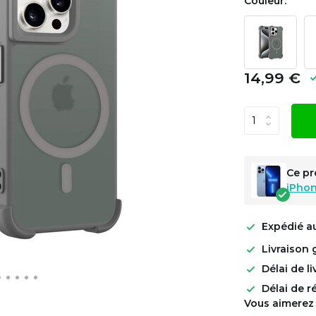
Couleur:
14,99 €
Ce pr
iPhon
Expédié a
Livraison 
Délai de l
Délai de r
Vous aimerez 