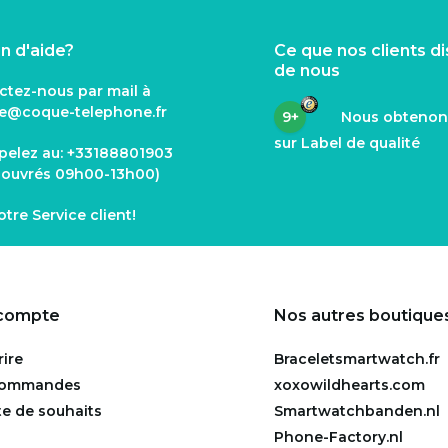
n d'aide?
Ce que nos clients d
de nous
ctez-nous par mail à
ce@coque
-telephone.fr
9+
Nous obteno
sur Label de qualité
pelez au:
+33188801903
s ouvrés 09h00-13h00)
notre
Service client
!
compte
Nos autres boutique
rire
Braceletsmartwatch.fr
commandes
xoxowildhearts.com
te de souhaits
Smartwatchbanden.nl
Phone-Factory.nl