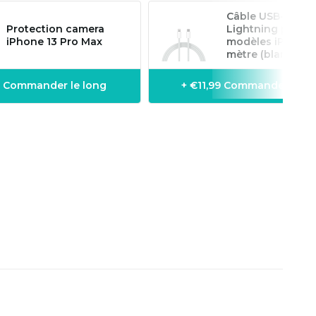
Câble USB-C vers
Protection camera
Lightning pour
iPhone 13 Pro Max
modèles iPhone 
mètre (blanc)
9 Commander le long
+ €11,99 Commander le l