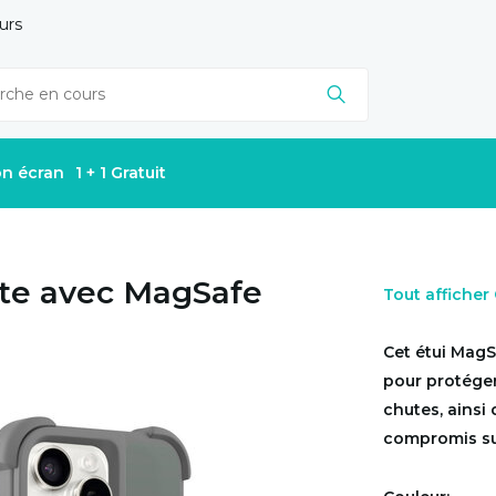
urs
on écran
1 + 1 Gratuit
te avec MagSafe
Tout affiche
Cet étui MagS
pour protéger 
chutes, ainsi
compromis sur 