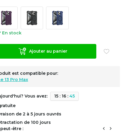
En stock
Ajouter au panier
oduit est compatible pour:
e 13 Pro Max
ujourd'hui? Vous avez:
1
5
:
1
6
:
4
5
gratuite
ivraison de 2 à 5 jours ouvrés
étractation de 100 jours
peut-être :