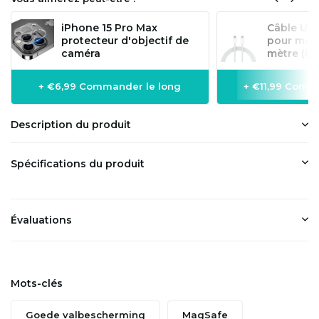
iPhone 15 Pro Max
Câble US
protecteur d'objectif de
pour mode
caméra
mètre (bl
+ €6,99 Commander le long
+ €11,99 Comm
Description du produit
Spécifications du produit
Évaluations
Mots-clés
Goede valbescherming
MagSafe