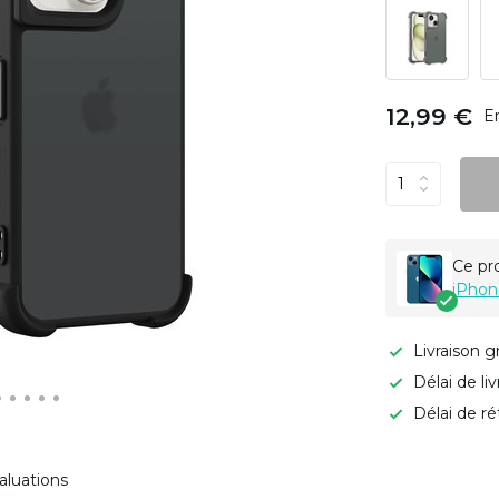
12,99 €
E
Ce pr
iPhon
Livraison g
Délai de li
Délai de ré
aluations