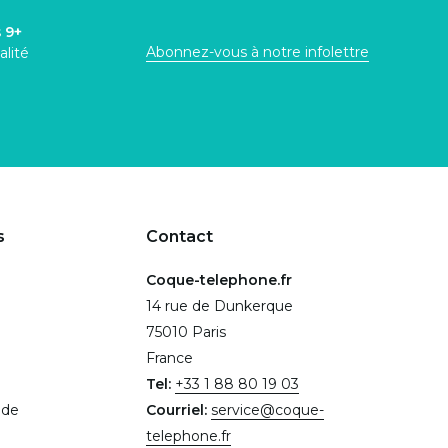
s
9+
Abonnez-vous à notre infolettre
alité
s
Contact
Coque-telephone.fr
14 rue de Dunkerque
75010 Paris
France
Tel:
+33 1 88 80 19 03
.de
Courriel:
service@coque-
telephone.fr