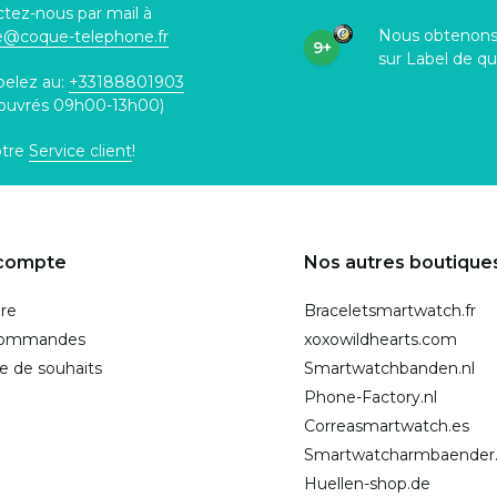
tez-nous par mail à
Nous obtenon
ce@coque
-telephone.fr
9+
sur Label de qu
pelez au:
+33188801903
 ouvrés 09h00-13h00)
otre
Service client
!
compte
Nos autres boutique
ire
Braceletsmartwatch.fr
commandes
xoxowildhearts.com
te de souhaits
Smartwatchbanden.nl
Phone-Factory.nl
Correasmartwatch.es
Smartwatcharmbaender
Huellen-shop.de