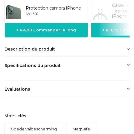
Câble USB
Protection camera iPhone
Lightning
13 Pro
iPhone 1 m
+ €4,99 Commander le long
+ €11,99 Comm
Description du produit
Spécifications du produit
Évaluations
Mots-clés
Goede valbescherming
MagSafe