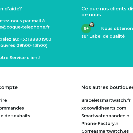
n d'aide?
Ce que nos clients d
de nous
ctez-nous par mail à
ce@coque
-telephone.fr
9+
Nous obteno
sur Label de qualité
pelez au:
+33188801903
s ouvrés 09h00-13h00)
notre
Service client
!
compte
Nos autres boutique
rire
Braceletsmartwatch.fr
commandes
xoxowildhearts.com
te de souhaits
Smartwatchbanden.nl
Phone-Factory.nl
Correasmartwatch.es