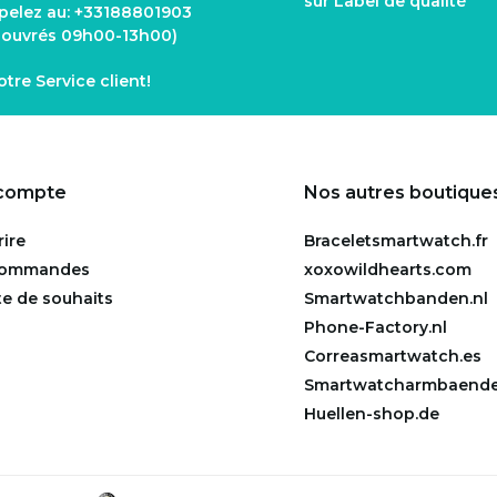
sur Label de qualité
pelez au:
+33188801903
s ouvrés 09h00-13h00)
notre
Service client
!
compte
Nos autres boutique
rire
Braceletsmartwatch.fr
commandes
xoxowildhearts.com
te de souhaits
Smartwatchbanden.nl
Phone-Factory.nl
Correasmartwatch.es
Smartwatcharmbaende
Huellen-shop.de