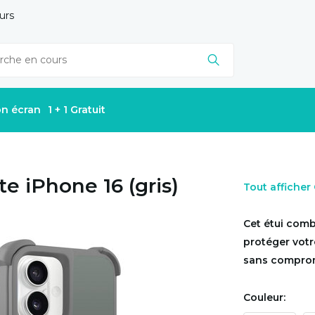
urs
on écran
1 + 1 Gratuit
e iPhone 16 (gris)
Tout affiche
Cet étui comb
protéger votre
sans compromet
Couleur: