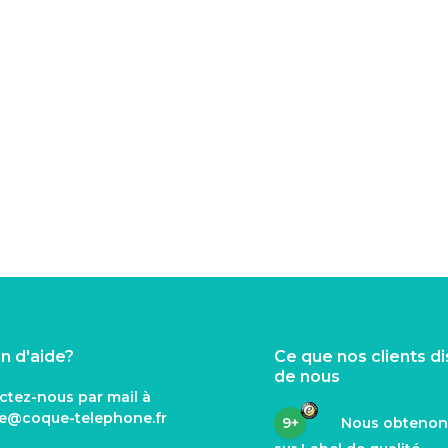
n d'aide?
Ce que nos clients d
de nous
ctez-nous par mail à
ce@coque
-telephone.fr
9+
Nous obteno