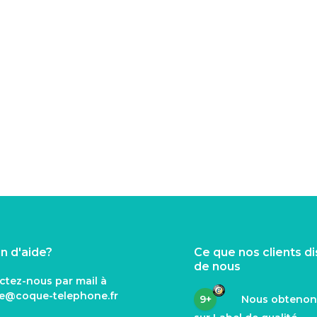
n d'aide?
Ce que nos clients d
de nous
ctez-nous par mail à
ce@coque
-telephone.fr
9+
Nous obteno