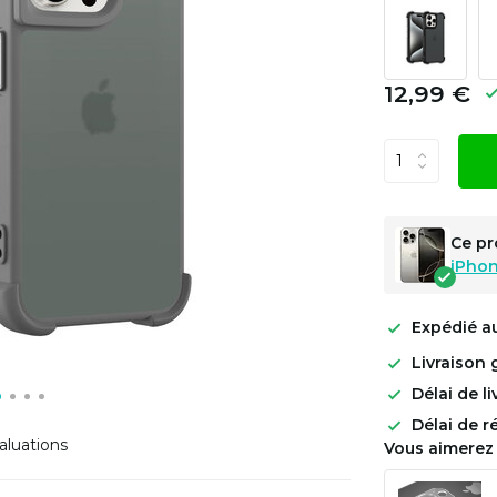
12,99 €
Ce pr
iPhon
Expédié a
Livraison 
Délai de l
Délai de r
aluations
Vous aimerez 