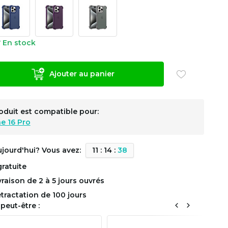
En stock
Ajouter au panier
oduit est compatible pour:
e 16 Pro
ujourd'hui? Vous avez:
1
1
:
1
4
:
3
8
gratuite
ivraison de 2 à 5 jours ouvrés
étractation de 100 jours
peut-être :