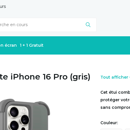
urs
on écran
1 + 1 Gratuit
e iPhone 16 Pro (gris)
Tout affiche
Cet étui comb
protéger votre
sans compromet
Couleur: