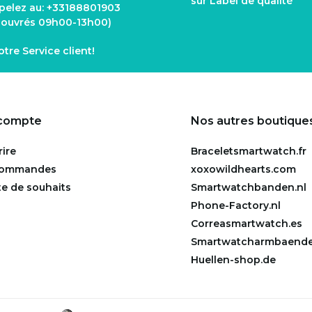
sur Label de qualité
pelez au:
+33188801903
s ouvrés 09h00-13h00)
notre
Service client
!
compte
Nos autres boutique
rire
Braceletsmartwatch.fr
commandes
xoxowildhearts.com
te de souhaits
Smartwatchbanden.nl
Phone-Factory.nl
Correasmartwatch.es
Smartwatcharmbaende
Huellen-shop.de