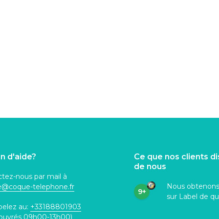
n d'aide?
Ce que nos clients d
de nous
tez-nous par mail à
Nous obtenon
ce@coque
-telephone.fr
9+
sur Label de qu
pelez au:
+33188801903
 ouvrés 09h00-13h00)