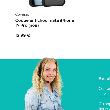
Coverzs
Coque antichoc mate iPhone
17 Pro (noir)
12,99 €
Besoi
Contac
servi
Ou ap
(jours