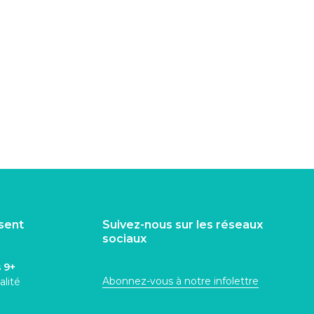
isent
Suivez-nous sur les réseaux
sociaux
s
9+
Abonnez-vous à notre infolettre
alité