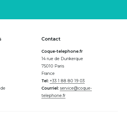
s
Contact
Coque-telephone.fr
14 rue de Dunkerque
75010 Paris
France
Tel:
+33 1 88 80 19 03
.de
Courriel:
service@coque-
telephone.fr