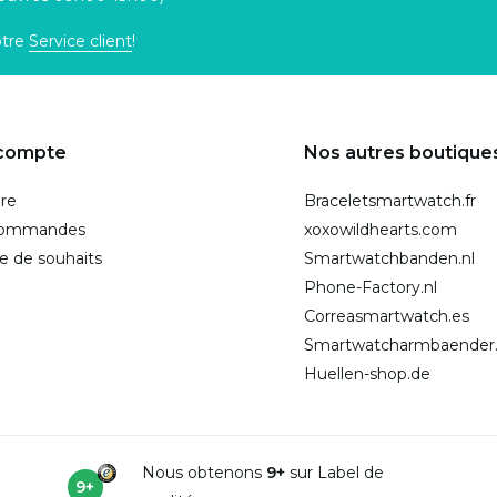
otre
Service client
!
compte
Nos autres boutique
ire
Braceletsmartwatch.fr
commandes
xoxowildhearts.com
te de souhaits
Smartwatchbanden.nl
Phone-Factory.nl
Correasmartwatch.es
Smartwatcharmbaender
Huellen-shop.de
Nous obtenons
9+
sur Label de
9+