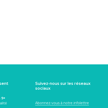
isent
Suivez-nous sur les réseaux
sociaux
s
9+
Abonnez-vous à notre infolettre
alité