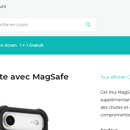
urs
on écran
1 + 1 Gratuit
te avec MagSafe
Tout afficher
Cet étui MagS
supplémentaire
des chutes et 
compromettre le