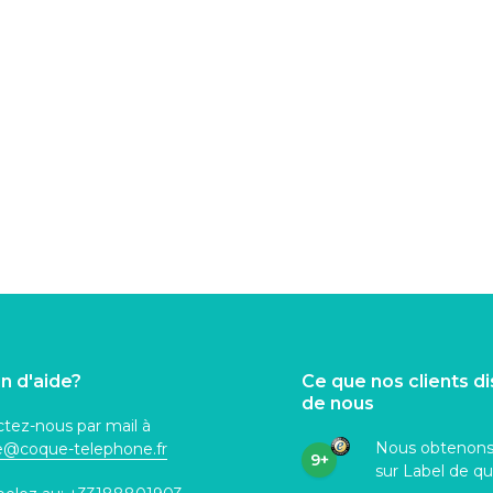
n d'aide?
Ce que nos clients d
de nous
tez-nous par mail à
Nous obtenon
ce@coque
-telephone.fr
9+
sur Label de qu