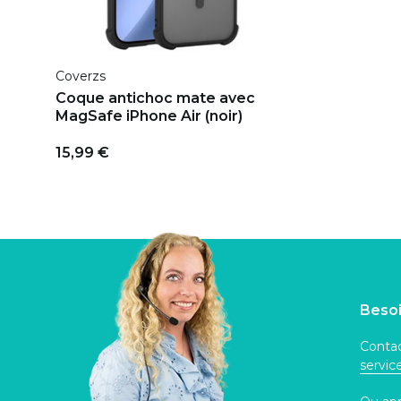
Coverzs
Coque antichoc mate avec
MagSafe iPhone Air (noir)
15,99 €
Besoi
Contac
servi