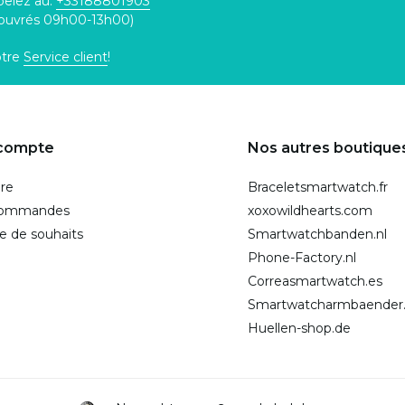
pelez au:
+33188801903
 ouvrés 09h00-13h00)
otre
Service client
!
compte
Nos autres boutique
ire
Braceletsmartwatch.fr
commandes
xoxowildhearts.com
te de souhaits
Smartwatchbanden.nl
Phone-Factory.nl
Correasmartwatch.es
Smartwatcharmbaender
Huellen-shop.de