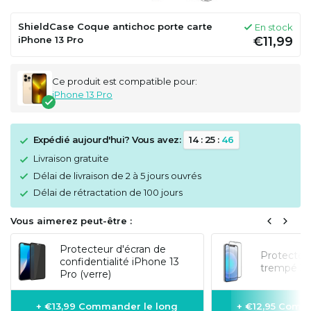
ShieldCase Coque antichoc porte carte
En stock
iPhone 13 Pro
€11,99
Ce produit est compatible pour:
iPhone 13 Pro
Expédié aujourd'hui? Vous avez:
1
4
:
2
5
:
4
6
Livraison gratuite
Délai de livraison de 2 à 5 jours ouvrés
Délai de rétractation de 100 jours
Vous aimerez peut-être :
Protecteur d'écran de
Protecteur
confidentialité iPhone 13
trempé 3D
Pro (verre)
+ €13,99 Commander le long
+ €12,95 Comm