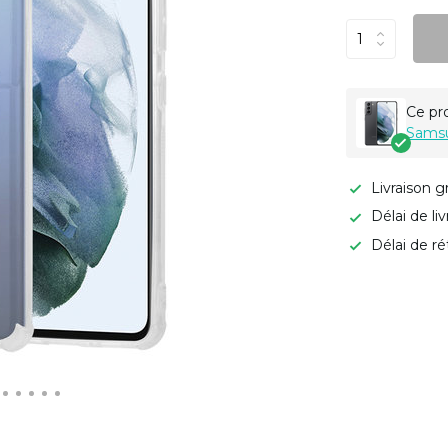
Ce pr
Samsu
Livraison g
Délai de li
Délai de ré