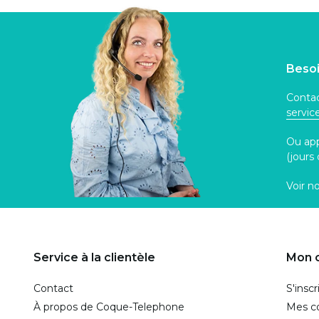
Besoi
Contac
servi
Ou ap
(jours
Voir n
Service à la clientèle
Mon 
Contact
S'inscr
À propos de Coque-Telephone
Mes 