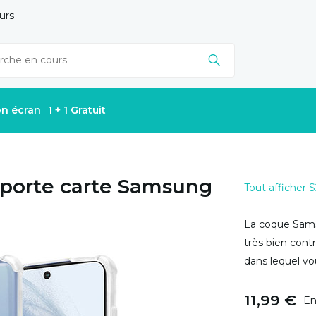
urs
on écran
1 + 1 Gratuit
 porte carte Samsung
Tout afficher 
La coque Sams
très bien cont
dans lequel vo
11,99 €
En