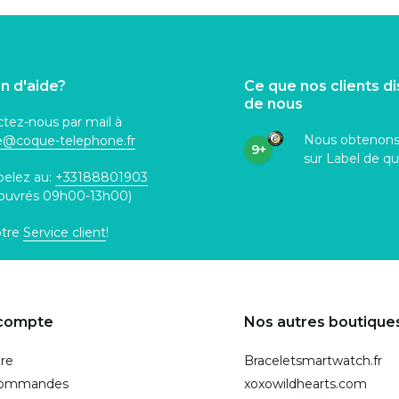
n d'aide?
Ce que nos clients d
de nous
tez-nous par mail à
Nous obtenon
ce@coque
-telephone.fr
9+
sur Label de qu
pelez au:
+33188801903
 ouvrés 09h00-13h00)
otre
Service client
!
compte
Nos autres boutique
ire
Braceletsmartwatch.fr
commandes
xoxowildhearts.com