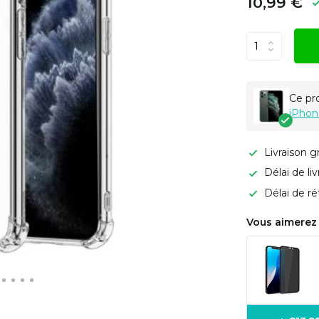
10,99 €
Ce pr
iPhon
Livraison g
Délai de li
Délai de ré
Vous aimerez 