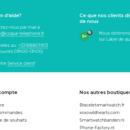
n d'aide?
Ce que nos clients d
de nous
tez-nous par mail à
Nous obtenon
ce@coque
-telephone.fr
9+
sur Label de qu
pelez au:
+33188801903
 ouvrés 09h00-13h00)
otre
Service client
!
compte
Nos autres boutique
ire
Braceletsmartwatch.fr
commandes
xoxowildhearts.com
te de souhaits
Smartwatchbanden.nl
Phone-Factory.nl