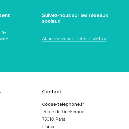
isent
Suivez-nous sur les réseaux
sociaux
s
9+
Abonnez-vous à notre infolettre
alité
s
Contact
Coque-telephone.fr
14 rue de Dunkerque
75010 Paris
France