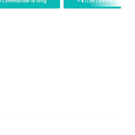
99 Commander le long
+ €11,99 Commander le l