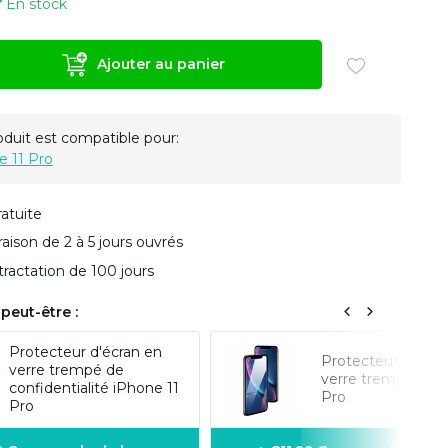
En stock
Ajouter au panier
oduit est compatible pour:
e 11 Pro
ratuite
vraison de 2 à 5 jours ouvrés
tractation de 100 jours
peut-être :
Protecteur d'écran en
Protecteur d'écra
verre trempé de
verre trempé iPho
confidentialité iPhone 11
Pro
Pro