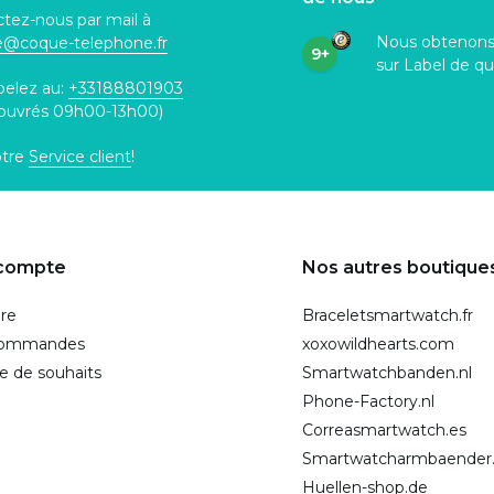
tez-nous par mail à
Nous obtenon
ce@coque
-telephone.fr
9+
sur Label de qu
pelez au:
+33188801903
 ouvrés 09h00-13h00)
otre
Service client
!
compte
Nos autres boutique
ire
Braceletsmartwatch.fr
commandes
xoxowildhearts.com
te de souhaits
Smartwatchbanden.nl
Phone-Factory.nl
Correasmartwatch.es
Smartwatcharmbaender
Huellen-shop.de