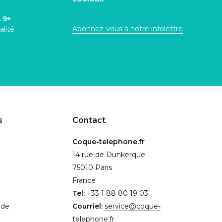
s
9+
Abonnez-vous à notre infolettre
alité
s
Contact
Coque-telephone.fr
14 rue de Dunkerque
75010 Paris
France
Tel:
+33 1 88 80 19 03
.de
Courriel:
service@coque-
telephone.fr