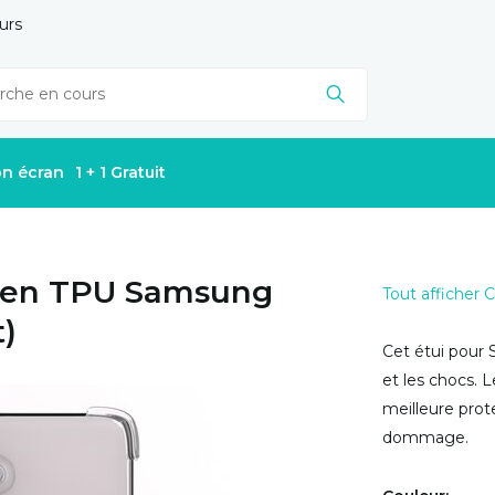
urs
on écran
1 + 1 Gratuit
c en TPU Samsung
Tout afficher
t)
Cet étui pour 
et les chocs. 
meilleure prot
dommage.