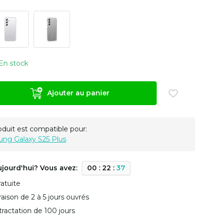
En stock
Ajouter au panier
oduit est compatible pour:
ng Galaxy S25 Plus
ujourd'hui? Vous avez:
0
0
:
2
2
:
3
6
ratuite
vraison de 2 à 5 jours ouvrés
tractation de 100 jours