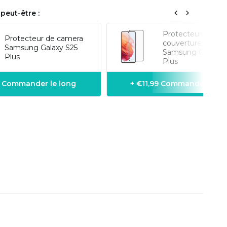
peut-être :
Protecteur d'écra
Protecteur de camera
couverture compl
Samsung Galaxy S25
Samsung Galaxy 
Plus
Plus
9 Commander le long
+ €11,99 Commander le l