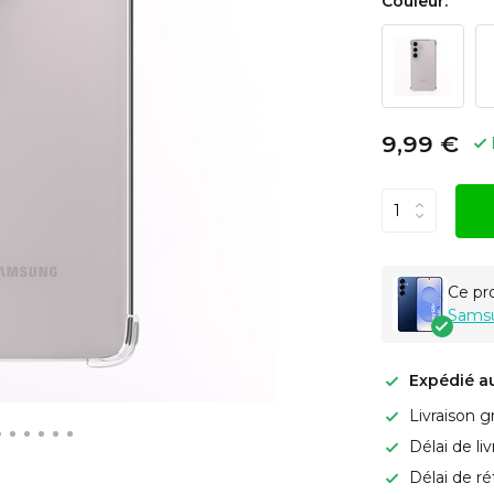
Couleur:
9,99 €
Ce pr
Samsu
Expédié a
Livraison g
Délai de li
Délai de ré