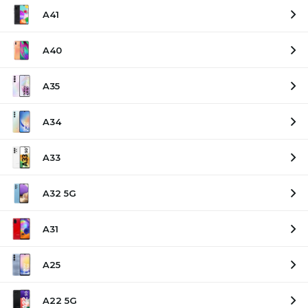
A41
A40
A35
A34
A33
A32 5G
A31
A25
A22 5G