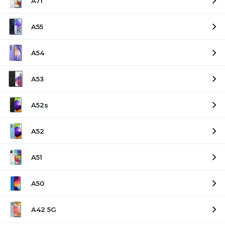
A71
A55
A54
A53
A52s
A52
A51
A50
A42 5G