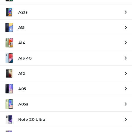
A21s
A15
A14
A13 4G
A12
A05
A05s
Note 20 Ultra