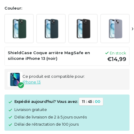
Couleur:
›
ShieldCase Coque arrière MagSafe en
En stock
silicone iPhone 13 (noir)
€14,99
Ce produit est compatible pour:
iPhone 13
Expédié aujourd'hui? Vous avez:
1
1
:
4
5
:
0
0
Livraison gratuite
Délai de livraison de 2 à 5 jours ouvrés
Délai de rétractation de 100 jours