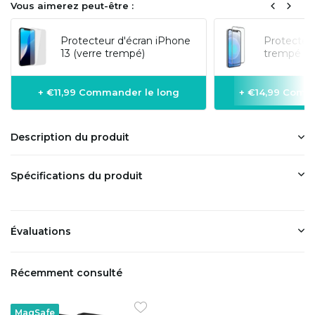
Vous aimerez peut-être :
Protecteur d'écran iPhone
Protecteur
13 (verre trempé)
trempé 3D
+ €11,99 Commander le long
+ €14,99 Comm
Description du produit
Spécifications du produit
Évaluations
Récemment consulté
MagSafe