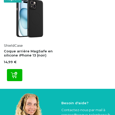
ShieldCase
Coque arrière MagSafe en
silicone iPhone 13 (noir)
14,99 €
Besoin d'aide?
Contactez-nous par mail à
service@coque
-telephone.fr