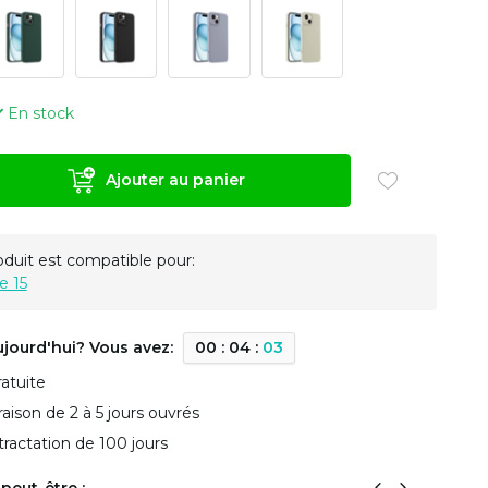
En stock
Ajouter au panier
oduit est compatible pour:
e 15
ujourd'hui? Vous avez:
0
0
:
0
4
:
0
2
ratuite
vraison de 2 à 5 jours ouvrés
tractation de 100 jours