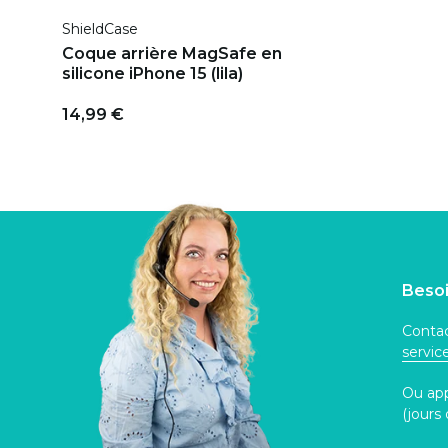
ShieldCase
Coque arrière MagSafe en
silicone iPhone 15 (lila)
14,99 €
Besoi
Contac
servi
Ou ap
(jours