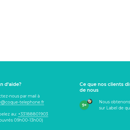
n d'aide?
Ce que nos clients d
de nous
tez-nous par mail à
Nous obtenon
ce@coque
-telephone.fr
9+
sur Label de qu
pelez au:
+33188801903
 ouvrés 09h00-13h00)