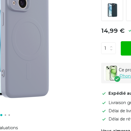
14,99 €
Ce pr
iPhon
Expédié a
Livraison g
Délai de li
Délai de ré
aluations