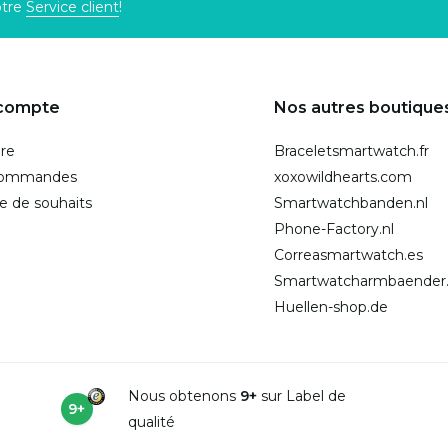
otre
Service client
!
compte
Nos autres boutique
ire
Braceletsmartwatch.fr
commandes
xoxowildhearts.com
te de souhaits
Smartwatchbanden.nl
Phone-Factory.nl
Correasmartwatch.es
Smartwatcharmbaender
Huellen-shop.de
Nous obtenons
9+
sur Label de
9+
qualité