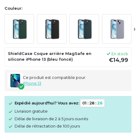
Couleur:
›
ShieldCase Coque arrière MagSafe en
En stock
silicone iPhone 13 (bleu foncé)
€14,99
Ce produit est compatible pour:
iPhone 13
Expédié aujourd'hui? Vous avez:
0
1
:
2
8
:
2
5
Livraison gratuite
Délai de livraison de 2 à 5 jours ouvrés
Délai de rétractation de 100 jours