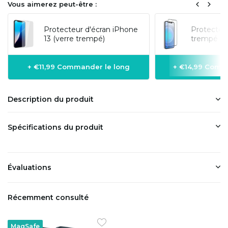
Vous aimerez peut-être :
Protecteur d'écran iPhone
Protecteur
13 (verre trempé)
trempé 3D
+ €11,99 Commander le long
+ €14,99 Comm
Description du produit
Spécifications du produit
Évaluations
Récemment consulté
MagSafe