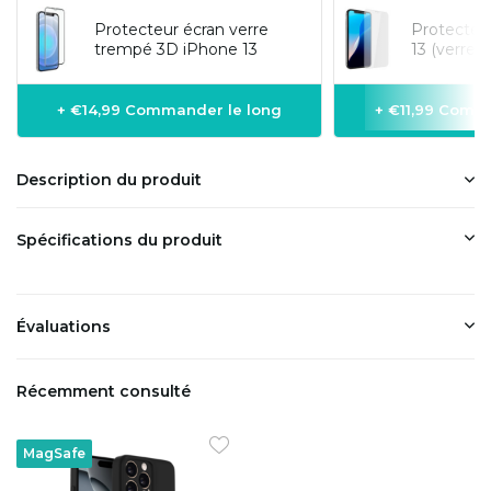
Protecteur écran verre
Protecteu
trempé 3D iPhone 13
13 (verre 
+ €14,99 Commander le long
+ €11,99 Comm
Description du produit
Spécifications du produit
Évaluations
Récemment consulté
MagSafe