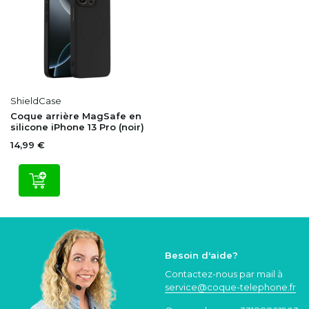
ShieldCase
Coque arrière MagSafe en
silicone iPhone 13 Pro (noir)
14,99 €
Besoin d'aide?
Contactez-nous par mail à
service@coque
-telephone.fr