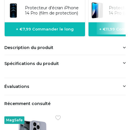
Protecteur d'écran iPhone
Protecteu
14 Pro (film de protection)
14 Pro (ve
+ €7,99 Commander le long
+ €11,99 Comm
Description du produit
Spécifications du produit
Évaluations
Récemment consulté
MagSafe