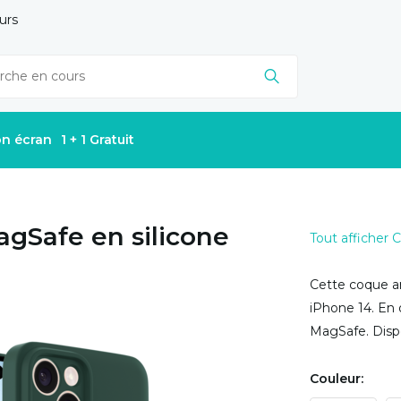
urs
on écran
1 + 1 Gratuit
agSafe en silicone
Tout afficher
Cette coque ar
iPhone 14. En 
MagSafe. Dispo
Couleur: