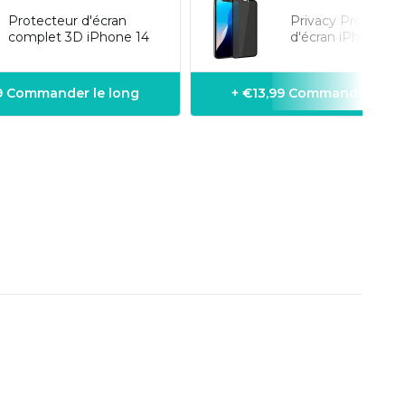
Protecteur d'écran
Privacy Protectio
complet 3D iPhone 14
d'écran iPhone 14 
9 Commander le long
+ €13,99 Commander le l