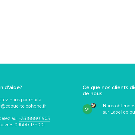
n d'aide?
Ce que nos clients d
de nous
tez-nous par mail à
Nous obtenon
ce@coque
-telephone.fr
9+
sur Label de qu
pelez au:
+33188801903
 ouvrés 09h00-13h00)