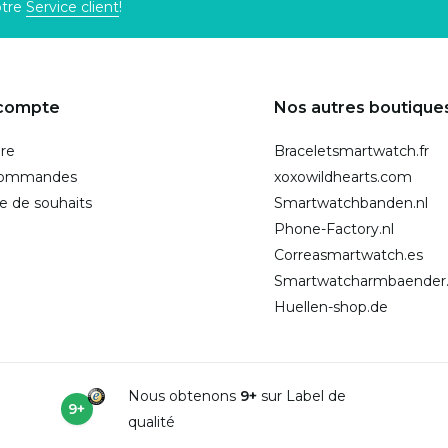
otre
Service client
!
compte
Nos autres boutique
ire
Braceletsmartwatch.fr
commandes
xoxowildhearts.com
te de souhaits
Smartwatchbanden.nl
Phone-Factory.nl
Correasmartwatch.es
Smartwatcharmbaender
Huellen-shop.de
Nous obtenons
9+
sur Label de
9+
qualité