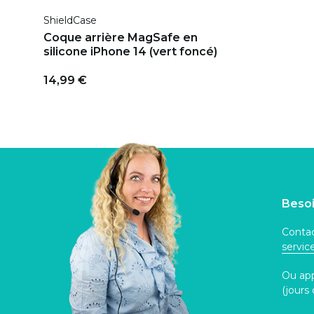
ShieldCase
Coque arrière MagSafe en
silicone iPhone 14 (vert foncé)
14,99 €
Besoi
Contac
servi
Ou ap
(jours