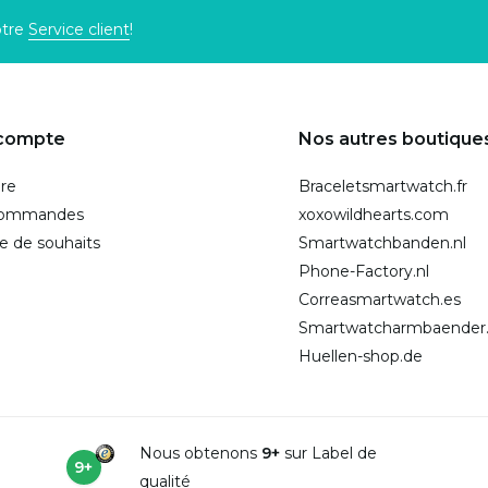
otre
Service client
!
compte
Nos autres boutique
ire
Braceletsmartwatch.fr
commandes
xoxowildhearts.com
te de souhaits
Smartwatchbanden.nl
Phone-Factory.nl
Correasmartwatch.es
Smartwatcharmbaender
Huellen-shop.de
Nous obtenons
9+
sur Label de
9+
qualité