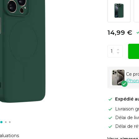
14,99 €
Ce pr
iPhon
Expédié a
Livraison g
Délai de li
Délai de ré
aluations