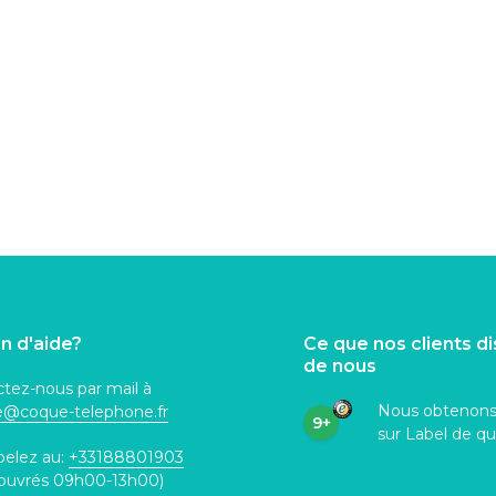
n d'aide?
Ce que nos clients d
de nous
tez-nous par mail à
Nous obtenon
ce@coque
-telephone.fr
9+
sur Label de qu
pelez au:
+33188801903
 ouvrés 09h00-13h00)