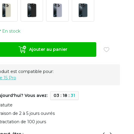
En stock
Ajouter au panier
oduit est compatible pour:
e 15 Pro
ujourd'hui? Vous avez:
0
3
:
1
8
:
3
1
ratuite
vraison de 2 à 5 jours ouvrés
tractation de 100 jours