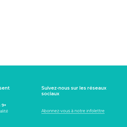
isent
Suivez-nous sur les réseaux
sociaux
s
9+
Abonnez-vous à notre infolettre
alité