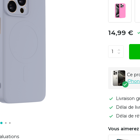
14,99 €
Ce pr
iPhon
Livraison g
Délai de li
Délai de ré
Vous aimerez 
aluations