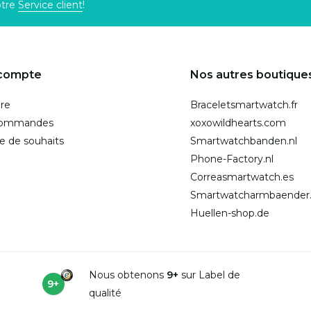
otre
Service client
!
compte
Nos autres boutique
ire
Braceletsmartwatch.fr
commandes
xoxowildhearts.com
te de souhaits
Smartwatchbanden.nl
Phone-Factory.nl
Correasmartwatch.es
Smartwatcharmbaender
Huellen-shop.de
Nous obtenons
9+
sur Label de
9+
qualité