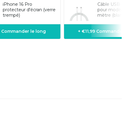
iPhone 16 Pro
Câble USB-C vers
protecteur d'écran (verre
pour modèles iPh
trempé)
mètre (blanc)
9 Commander le long
+ €11,99 Commander le l