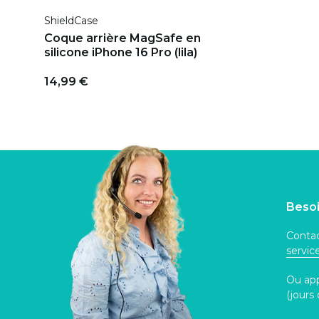
ShieldCase
Coque arrière MagSafe en
silicone iPhone 16 Pro (lila)
14,99 €
Besoi
Contac
servi
Ou ap
(jours