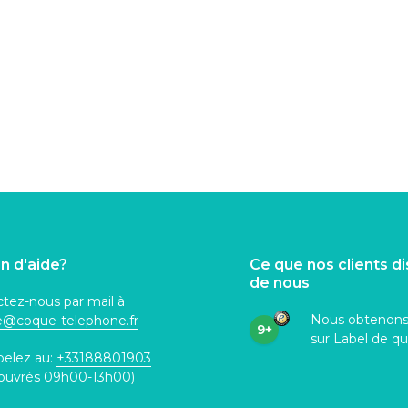
n d'aide?
Ce que nos clients d
de nous
tez-nous par mail à
Nous obtenon
ce@coque
-telephone.fr
9+
sur Label de qu
pelez au:
+33188801903
 ouvrés 09h00-13h00)