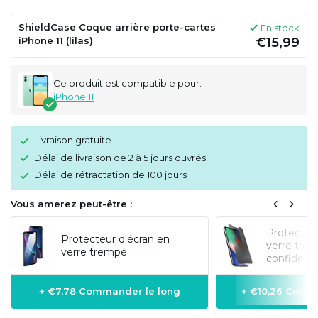
ShieldCase Coque arrière porte-cartes
En stock
iPhone 11 (lilas)
€15,99
Ce produit est compatible pour:
iPhone 11
Livraison gratuite
Délai de livraison de 2 à 5 jours ouvrés
Délai de rétractation de 100 jours
Vous amerez peut-être :
Protecteur
Protecteur d'écran en
verre tre
verre trempé
confidentia
+ €7,78 Commander le long
+ €10,26 Comm