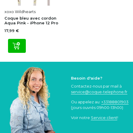
xoxo Wildhearts
Coque bleu avec cordon
Aqua Pink - iPhone 12 Pro
17,99 €
Besoin d'aide?
Contactez-nous par mail à
service@coque
-telephone.fr
Ou appelez au:
+33188801903
(jours ouvrés 09h00-13h00)
Voir notre
Service client
!