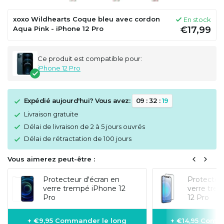
xoxo Wildhearts Coque bleu avec cordon
En stock
Aqua Pink - iPhone 12 Pro
€17,99
Ce produit est compatible pour:
iPhone 12 Pro
Expédié aujourd'hui? Vous avez:
0
9
:
3
2
:
1
9
Livraison gratuite
Délai de livraison de 2 à 5 jours ouvrés
Délai de rétractation de 100 jours
Vous aimerez peut-être :
Protecteur d'écran en
Protecteur
verre trempé iPhone 12
verre tre
Pro
12 Pro
+ €9,95 Commander le long
+ €14,95 Comm