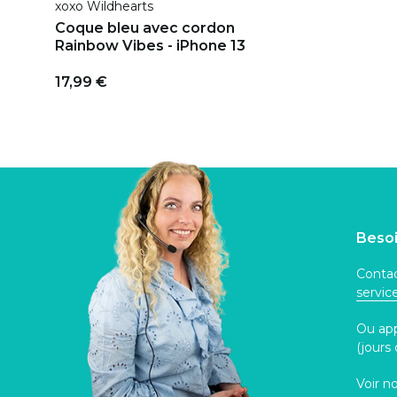
xoxo Wildhearts
Coque bleu avec cordon
Rainbow Vibes - iPhone 13
17,99 €
Besoi
Contac
servi
Ou ap
(jours
Voir n