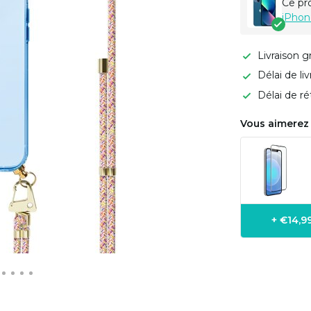
Ce pr
iPhon
Livraison g
Délai de li
Délai de ré
Vous aimerez 
+ €14,9