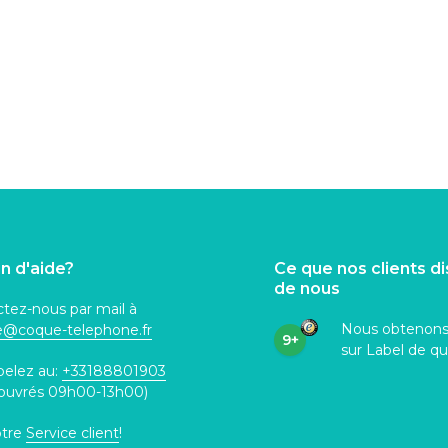
n d'aide?
Ce que nos clients d
de nous
tez-nous par mail à
Nous obtenon
ce@coque
-telephone.fr
9+
sur Label de qu
pelez au:
+33188801903
 ouvrés 09h00-13h00)
otre
Service client
!