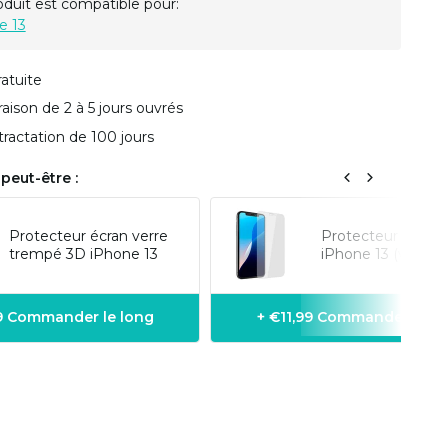
oduit est compatible pour:
e 13
ratuite
vraison de 2 à 5 jours ouvrés
tractation de 100 jours
peut-être :
Protecteur écran verre
Protecteur d'écra
trempé 3D iPhone 13
iPhone 13 (verre 
9 Commander le long
+ €11,99 Commander le l