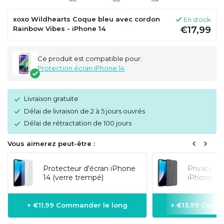
xoxo Wildhearts Coque bleu avec cordon
En stock
Rainbow Vibes - iPhone 14
€17,99
Ce produit est compatible pour:
Protection écran iPhone 14
Livraison gratuite
Délai de livraison de 2 à 5 jours ouvrés
Délai de rétractation de 100 jours
Vous aimerez peut-être :
Protecteur d'écran iPhone
Privacy Pr
14 (verre trempé)
iPhone 14 
+ €11,99 Commander le long
+ €13,99 Comm