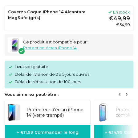
Coverzs Coque iPhone 14 Alcantara
En stock
MagSafe (gris)
€49,99
€54,99
Ce produit est compatible pour:
Protection écran iPhone 14
Livraison gratuite
Délai de livraison de 2 à 5 jours ouvrés
Délai de rétractation de 100 jours
Vous aimerez peut-être :
Protecteur d'écran iPhone
Protecteur
14 (verre trempé)
complet 3
+ €11,99 Commander le long
+ €14,99 Comm