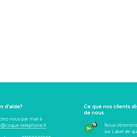
n d'aide?
Ce que nos clients d
de nous
tez-nous par mail à
Nous obtenon
ce@coque
-telephone.fr
9+
sur Label de qu