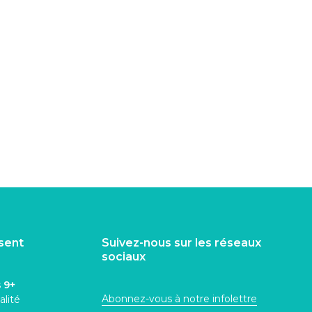
isent
Suivez-nous sur les réseaux
sociaux
s
9+
Abonnez-vous à notre infolettre
alité