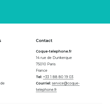
s
Contact
Coque-telephone.fr
14 rue de Dunkerque
75010 Paris
France
Tel:
+33 1 88 80 19 03
.de
Courriel:
service@coque-
telephone.fr