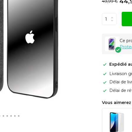
44,
49,99 €
Ce pr
Prote
Expédié a
Livraison g
Délai de li
Délai de ré
Vous aimerez 