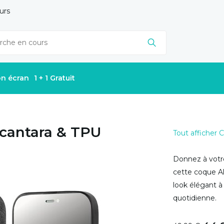
urs
on écran
1 + 1 Gratuit
lcantara & TPU
Tout afficher
Donnez à votr
cette coque Al
look élégant à 
quotidienne.