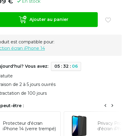
99 €
En stock
Ajouter au panier
oduit est compatible pour:
ction écran iPhone 14
ujourd'hui? Vous avez:
0
5
:
3
2
:
0
6
ratuite
vraison de 2 à 5 jours ouvrés
tractation de 100 jours
peut-être :
Protecteur d'écran
Privacy Protectio
iPhone 14 (verre trempé)
d'écran iPhone 14 