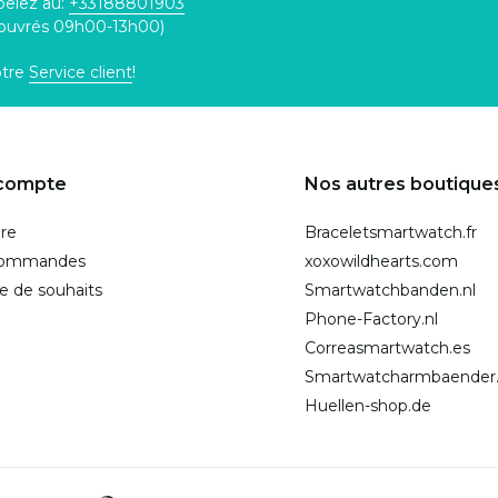
pelez au:
+33188801903
 ouvrés 09h00-13h00)
otre
Service client
!
compte
Nos autres boutique
ire
Braceletsmartwatch.fr
commandes
xoxowildhearts.com
te de souhaits
Smartwatchbanden.nl
Phone-Factory.nl
Correasmartwatch.es
Smartwatcharmbaender
Huellen-shop.de