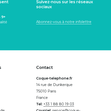
isent
Suivez-nous sur les réseaux
sociaux
s
9+
Abonnez-vous à notre infolettre
alité
s
Contact
Coque-telephone.fr
14 rue de Dunkerque
75010 Paris
France
Tel:
+33 1 88 80 19 03
.de
Courriel:
service@coque-