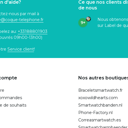
n d'aide?
Ce que nos clients d
de nous
tez-nous par mail à
Nous obtenon
ce@coque
-telephone.fr
9+
sur Label de qu
pelez au:
+33188801903
 ouvrés 09h00-13h00)
otre
Service client
!
compte
Nos autres boutique
ire
Braceletsmartwatch.fr
commandes
xoxowildhearts.com
te de souhaits
Smartwatchbanden.nl
Phone-Factory.nl
Correasmartwatch.es
Smartwatcharmbaender