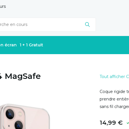
urs
on écran
1 + 1 Gratuit
4 MagSafe
Tout afficher
Coque rigide 
prendre entiè
sans fil charg
14,99 €