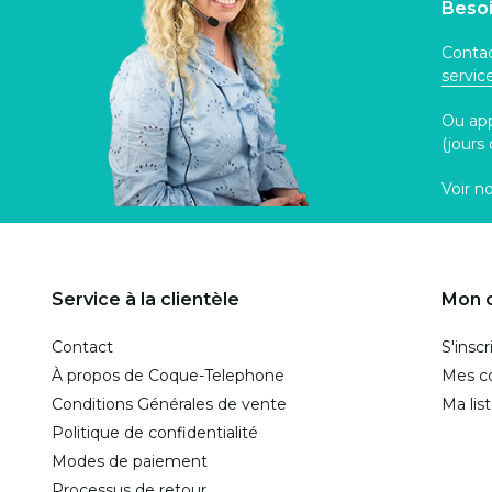
Besoi
Contac
servi
Ou ap
(jours
Voir n
Service à la clientèle
Mon 
Contact
S'inscr
À propos de Coque-Telephone
Mes 
Conditions Générales de vente
Ma lis
Politique de confidentialité
Modes de paiement
Processus de retour