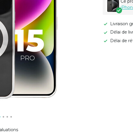
Ce pr
iPhon
Livraison g
Délai de li
Délai de ré
aluations