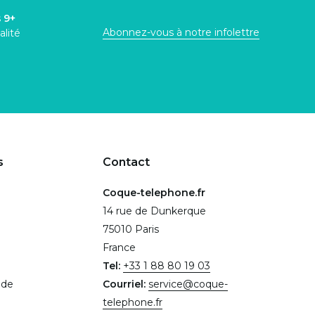
s
9+
Abonnez-vous à notre infolettre
alité
s
Contact
Coque-telephone.fr
14 rue de Dunkerque
75010 Paris
France
Tel:
+33 1 88 80 19 03
.de
Courriel:
service@coque-
telephone.fr