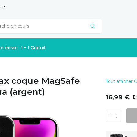
urs
on écran
1 + 1 Gratuit
Max coque MagSafe
Tout afficher
a (argent)
16,99 €
E