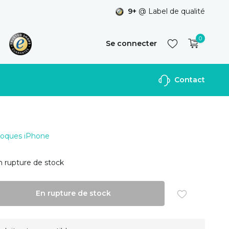
9+
@ Label de qualité
0
Se connecter
Contact
S'inscrire
 Coques iPhone
n rupture de stock
En rupture de stock