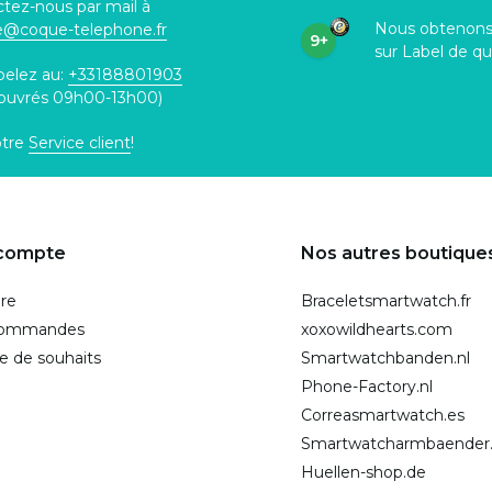
tez-nous par mail à
Nous obtenon
ce@coque
-telephone.fr
9+
sur Label de qu
pelez au:
+33188801903
 ouvrés 09h00-13h00)
otre
Service client
!
compte
Nos autres boutique
ire
Braceletsmartwatch.fr
commandes
xoxowildhearts.com
te de souhaits
Smartwatchbanden.nl
Phone-Factory.nl
Correasmartwatch.es
Smartwatcharmbaender
Huellen-shop.de