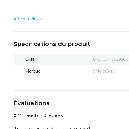
Afficher plus
Spécifications du produit
EAN
8721007032956
Marque
ShieldCase
Évaluations
0
/
Based on 0 reviews
5
Il n'y a pas encore d'avis sur ce produit..