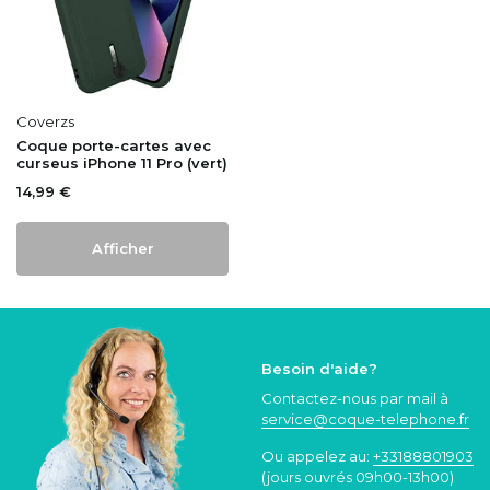
Coverzs
Coque porte-cartes avec
curseus iPhone 11 Pro (vert)
14,99 €
Afficher
Besoin d'aide?
Contactez-nous par mail à
service@coque
-telephone.fr
Ou appelez au:
+33188801903
(jours ouvrés 09h00-13h00)