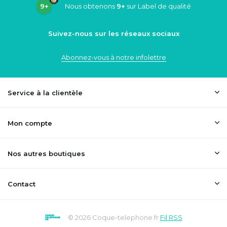
9+
Nous obtenons
9+
sur Label de qualité
Suivez-nous sur les réseaux sociaux
Abonnez-vous à notre infolettre
Service à la clientèle
Mon compte
Nos autres boutiques
Contact
© 2026 Coque-telephone.fr
Fil RSS