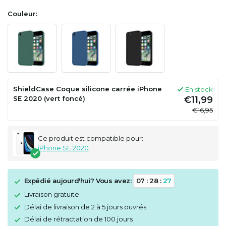
Couleur:
ShieldCase Coque silicone carrée iPhone
En stock
SE 2020 (vert foncé)
€11,99
€16,95
Ce produit est compatible pour:
iPhone SE 2020
Expédié aujourd'hui? Vous avez:
0
7
:
2
8
:
2
7
Livraison gratuite
Délai de livraison de 2 à 5 jours ouvrés
Délai de rétractation de 100 jours