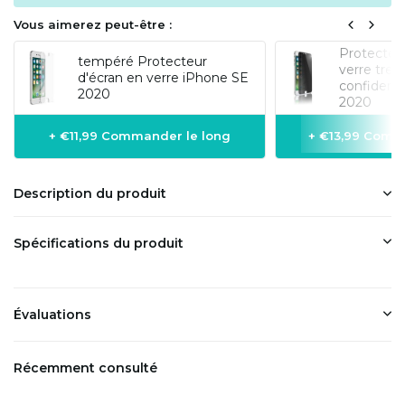
Vous aimerez peut-être :
Protecteur
tempéré Protecteur
verre tre
d'écran en verre iPhone SE
confidenti
2020
2020
+ €11,99 Commander le long
+ €13,99 Comm
Description du produit
Spécifications du produit
Évaluations
Récemment consulté