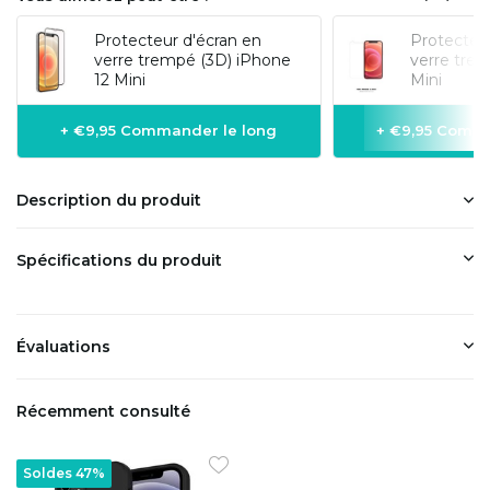
Protecteur d'écran en
Protecteur
verre trempé (3D) iPhone
verre tre
12 Mini
Mini
+ €9,95 Commander le long
+ €9,95 Comma
Description du produit
Spécifications du produit
Évaluations
Récemment consulté
Soldes 47%