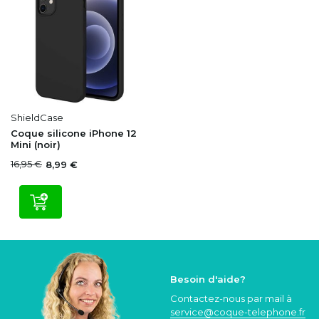
ShieldCase
Coque silicone iPhone 12
Mini (noir)
16,95 €
8,99 €
Besoin d'aide?
Contactez-nous par mail à
service@coque
-telephone.fr